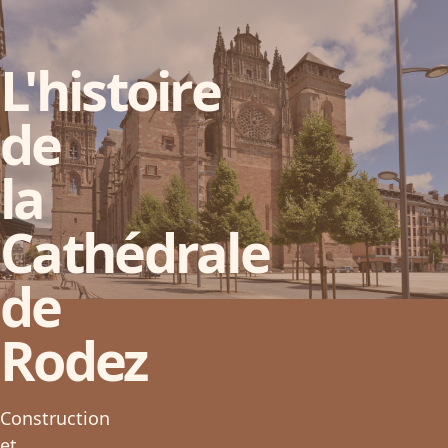
L'histoire
de
la
Cathédrale
de
Rodez
Construction
et